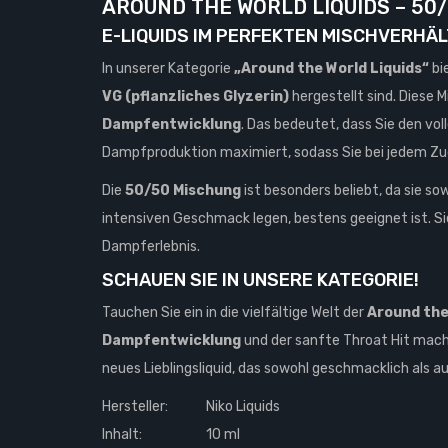
AROUND THE WORLD LIQUIDS – 50
E-LIQUIDS IM PERFEKTEN MISCHVERHÄL
In unserer Kategorie
„Around the World Liquids“
bi
VG (pflanzliches Glyzerin)
hergestellt sind. Diese 
Dampfentwicklung
. Das bedeutet, dass Sie den vo
Dampfproduktion maximiert, sodass Sie bei jedem Zug
Die
50/50 Mischung
ist besonders beliebt, da sie so
intensiven Geschmack legen, bestens geeignet ist. Sie
Dampferlebnis.
SCHAUEN SIE IN UNSERE KATEGORIE!
Tauchen Sie ein in die vielfältige Welt der
Around the
Dampfentwicklung
und der sanfte Throat Hit mach
neues Lieblingsliquid, das sowohl geschmacklich als 
Hersteller:
Niko Liquids
Inhalt:
10 ml