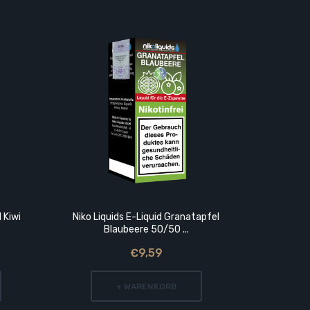
 Kiwi
Niko Liquids E-Liquid Granatapfel
Niko L
Blaubeere 50/50 ...
Waf
€9,59
+ WARENKORB