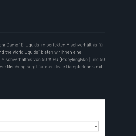
ehr Dampf E-Liquids im perfekten Mischverhältnis für
d the World Liquids“ bieten wir Ihnen eine
 Mischverhältnis von 50 % PG (Propylenglykol) und 50
Diese Mischung sorgt für das ideale Dampferlebnis mit