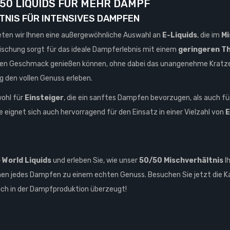
/50 LIQUIDS FÜR MEHR DAMPF
TNIS FÜR INTENSIVES DAMPFEN
eten wir Ihnen eine außergewöhnliche Auswahl an
E-Liquids
, die im
Mi
Mischung sorgt für das ideale Dampferlebnis mit einem
geringeren Th
llen Geschmack genießen können, ohne dabei das unangenehme Kratzen 
 den vollen Genuss erleben.
wohl für
Einsteiger
, die ein sanftes Dampfen bevorzugen, als auch f
 eignet sich auch hervorragend für den Einsatz in einer Vielzahl von
E
 World Liquids
und erleben Sie, wie unser
50/50 Mischverhältnis
I
en jedes Dampfen zu einem echten Genuss. Besuchen Sie jetzt die K
auch in der Dampfproduktion überzeugt!