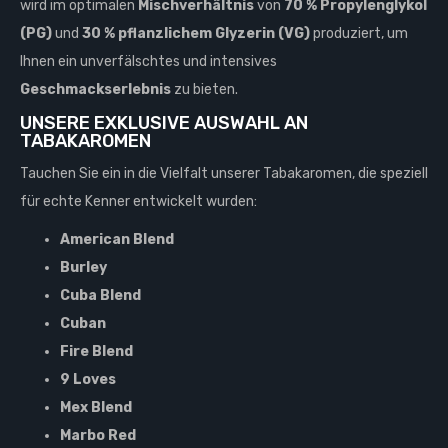
wird im optimalen
Mischverhältnis
von
70 % Propylenglykol
(PG)
und
30 % pflanzlichem Glyzerin (VG)
produziert, um
Ihnen ein unverfälschtes und intensives
Geschmackserlebnis
zu bieten.
UNSERE EXKLUSIVE AUSWAHL AN
TABAKAROMEN
Tauchen Sie ein in die Vielfalt unserer Tabakaromen, die speziell
für echte Kenner entwickelt wurden:
American Blend
Burley
Cuba Blend
Cuban
Fire Blend
9 Loves
Mex Blend
Marbo Red