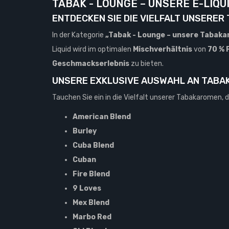
TABAK - LOUNGE – UNSERE E-LIQ
ENTDECKEN SIE DIE VIELFALT UNSERE
In der Kategorie
„Tabak - Lounge – unsere Tabak
Liquid wird im optimalen
Mischverhältnis
von
70 % 
Geschmackserlebnis
zu bieten.
UNSERE EXKLUSIVE AUSWAHL AN TAB
Tauchen Sie ein in die Vielfalt unserer Tabakaromen, 
American Blend
Burley
Cuba Blend
Cuban
Fire Blend
9 Loves
Mex Blend
Marbo Red