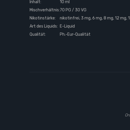
Inhalt:
10 ml
Mischverhältnis:
70 PG / 30 VG
Nikotinstärke:
nikotinfrei, 3 mg, 6 mg, 8 mg, 12 mg,
Art des Liquids:
E-Liquid
Qualität:
Ph.-Eur-Qualität
Or