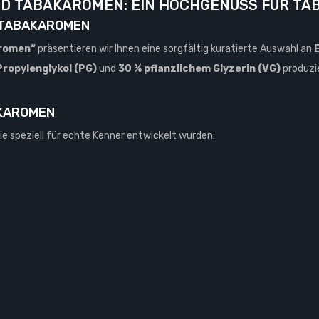
UID TABAKAROMEN: EIN HOCHGENUSS FÜR T
R TABAKAROMEN
aromen“
präsentieren wir Ihnen eine sorgfältig kuratierte Auswahl an
Propylenglykol (PG)
und
30 % pflanzlichem Glyzerin (VG)
produzie
AKAROMEN
die speziell für echte Kenner entwickelt wurden: