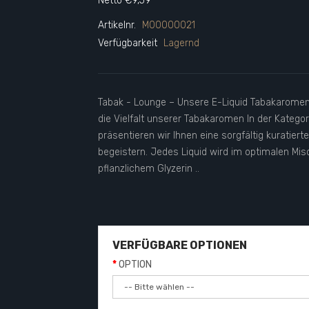
Netto €9,59
Artikelnr.
M00000021
Verfügbarkeit
Lagernd
Tabak - Lounge – Unsere E-Liquid Tabakaromen
die Vielfalt unserer Tabakaromen In der Kateg
präsentieren wir Ihnen eine sorgfältig kuratier
begeistern. Jedes Liquid wird im optimalen Mis
pflanzlichem Glyzerin ..
VERFÜGBARE OPTIONEN
OPTION