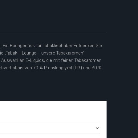
: Ein Hochgenuss für Tabakliebhaber Entdecken Sie
orie „Tabak - Lounge – unsere Tabakaromen“
te Auswahl an E-Liquids, die mit feinen Tabakaromen
chverhältnis von 70 % Propylenglykol (PG) und 30 %