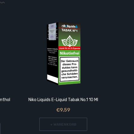
enthol
Niko Liquids E-Liquid Tabak No.1 10 Ml
Niko Liqu
€9,59
+ WARENKORB