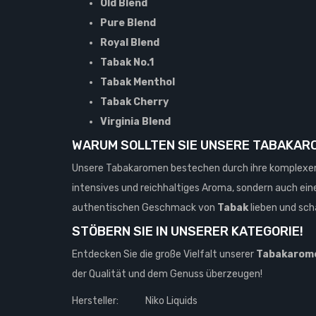
Old Blend
Pure Blend
Royal Blend
Tabak No.1
Tabak Menthol
Tabak Cherry
Virginia Blend
WARUM SOLLTEN SIE UNSERE TABAKAR
Unsere Tabakaromen bestechen durch ihre komplexen 
intensives und reichhaltiges Aroma, sondern auch e
authentischen Geschmack von
Tabak
lieben und sch
STÖBERN SIE IN UNSERER KATEGORIE!
Entdecken Sie die große Vielfalt unserer
Tabakarom
der Qualität und dem Genuss überzeugen!
Hersteller:
Niko Liquids